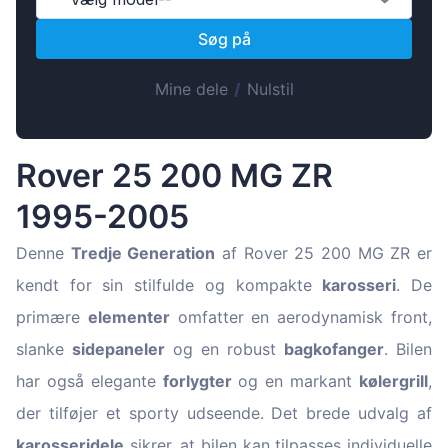
Magyar
Søg på
Lietuvių
Hrvatski
Mine dele
/
Nulstil
Português
Slovenian
Rover 25 200 MG ZR
Latvian
1995-2005
Slovenčina
Denne
Tredje Generation
af Rover 25 200 MG ZR er
kendt for sin stilfulde og kompakte
karosseri
. De
primære
elementer
omfatter en aerodynamisk front,
slanke
sidepaneler
og en robust
bagkofanger
. Bilen
har også elegante
forlygter
og en markant
kølergrill
,
der tilføjer et sporty udseende. Det brede udvalg af
karosseridele
sikrer, at bilen kan tilpasses individuelle