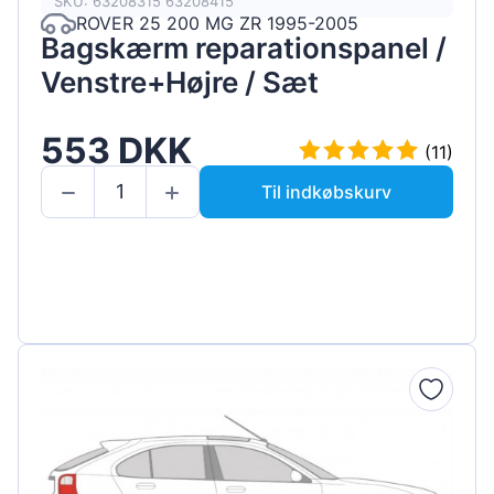
SKU: 63208315 63208415
ROVER 25 200 MG ZR 1995-2005
Bagskærm reparationspanel /
Venstre+Højre / Sæt
553 DKK
(11)
Til indkøbskurv