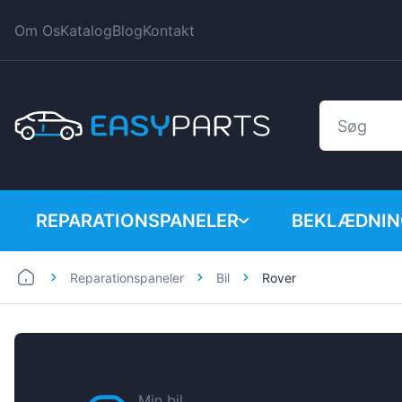
Om Os
Katalog
Blog
Kontakt
REPARATIONSPANELER
BEKLÆDNIN
Reparationspaneler
Bil
Rover
Bil
BMW
Varevogn
Citroen
Dacia
Fiat
Min bil