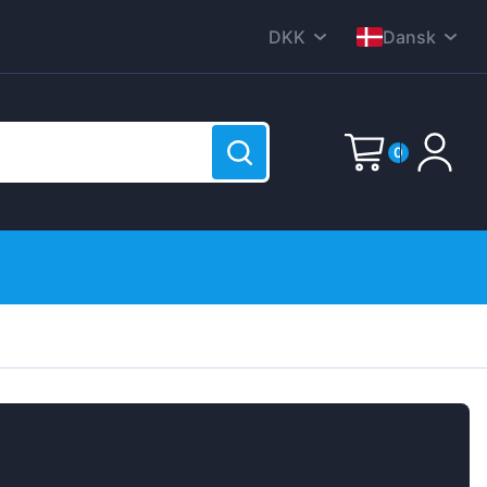
DKK
Dansk
CZK
English
EUR
Nederlands
0
HUF
Deutsch
PLN
Polski
E-Mail
GBP
Čeština
RON
Italiana
SEK
Password
(?)
Français
rodukter
USD
Română
Svenska
Español
Suomen
Sign up now