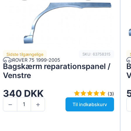
Sidste tilgængelige
SKU: 63758315
ROVER 75 1999-2005
Bagskærm reparationspanel /
B
Venstre
V
340 DKK
(3)
Til indkøbskurv