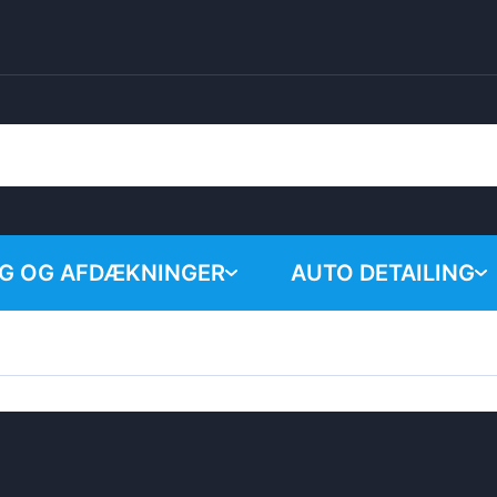
G OG AFDÆKNINGER
AUTO DETAILING
Ingen p
Kemiske produkter
Poleringssystem
Tilbehør