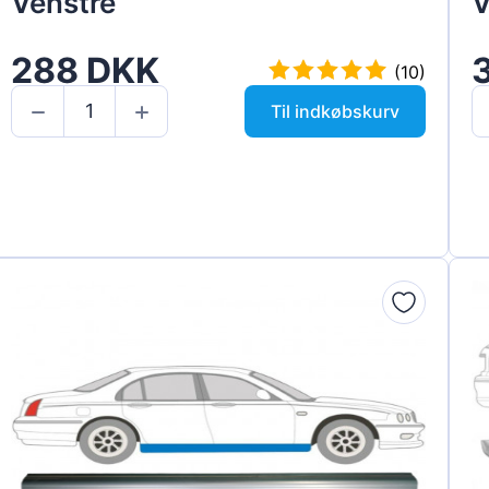
Venstre
V
288 DKK
(10)
Til indkøbskurv