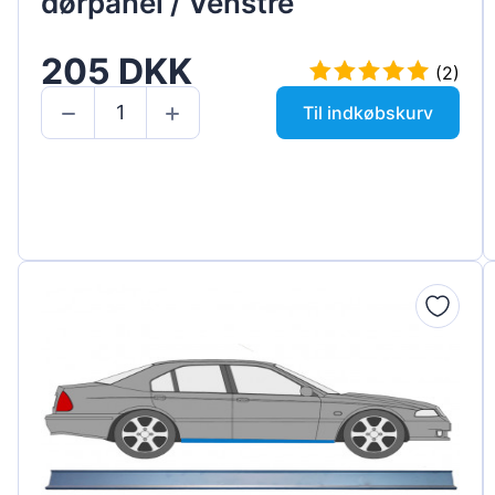
dørpanel / Venstre
205 DKK
(2)
Til indkøbskurv