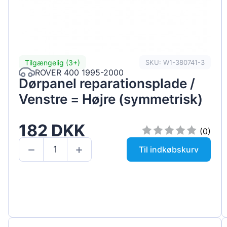
Tilgængelig (3+)
SKU: W1-380741-3
ROVER 400 1995-2000
Dørpanel reparationsplade /
Venstre = Højre (symmetrisk)
182 DKK
(0)
Til indkøbskurv