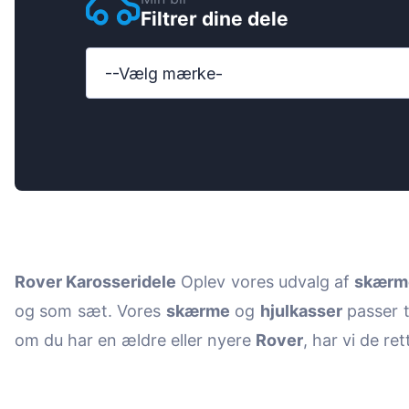
Filtrer dine dele
Ford
Honda
--Vælg mærke-
Hyundai
Iveco
Jeep
Kia
MAN
Rover Karosseridele
Oplev vores udvalg af
skærm
Mazda
og som sæt. Vores
skærme
og
hjulkasser
passer t
Mercedes-B
om du har en ældre eller nyere
Rover
, har vi de re
Nissan
Opel Vauxhal