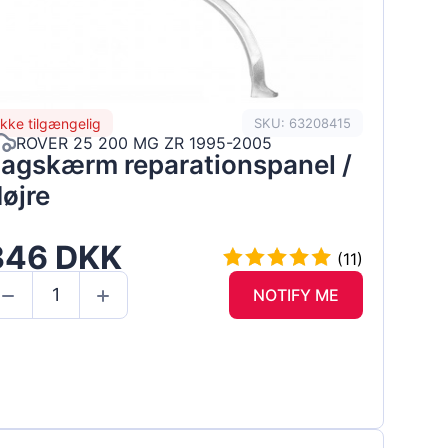
Ikke tilgængelig
SKU: 63208415
ROVER 25 200 MG ZR 1995-2005
agskærm reparationspanel /
øjre
346 DKK
(11)
NOTIFY ME