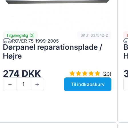
Tilgængelig (2)
SKU: 637542-2
ROVER 75 1999-2005
Dørpanel reparationsplade /
B
Højre
H
274 DKK
(23)
Til indkøbskurv