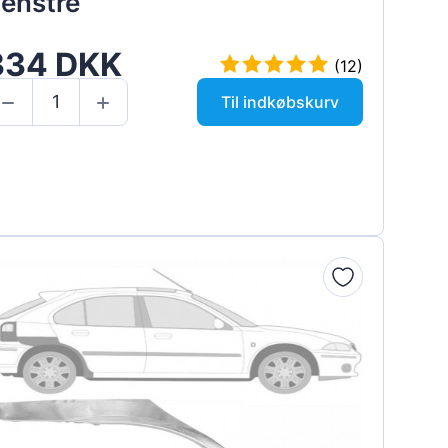
enstre
334 DKK
(12)
Til indkøbskurv