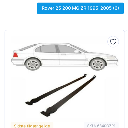
Peugeot
Rover 25 200 MG ZR 1995-2005 (6)
Renault
Seat
Skoda
Suzuki
Tesla
Toyota
Volkswagen
Sidste tilgængelige
SKU: 6340OZP1