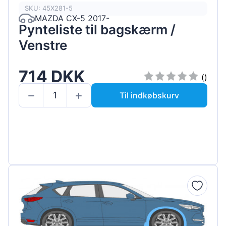
SKU: 45X281-5
MAZDA CX-5 2017-
Pynteliste til bagskærm /
Venstre
714 DKK
()
Til indkøbskurv