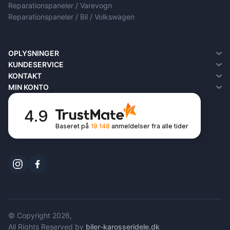
Reparationspaneler / Varevogn
Reparationspaneler / Bil / Volkswagen
OPLYSNINGER
Om Os
KUNDESERVICE
Om levering
Kontakt
KONTAKT
Fortrolighedspolitik
Returneringer
MIN KONTO
Vilkår og betingelser
Butikskort
Min konto
FAQ
Oversigt over ordrer
4.9
Ønskeliste
Baseret på
19 148
anmeldelser
fra alle tider
Nyhedsbrev
© Copyright 2026,
All Rights Reserved by
biler-karosseridele.dk