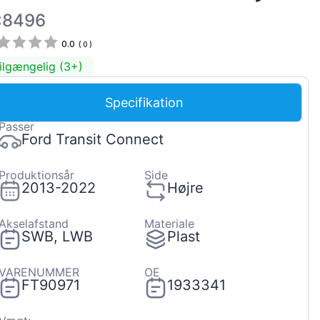
Magyar
:8496
Lietuvių
0.0
(
0
)
Hrvatski
ilgængelig (3+)
Português
Specifikation
Slovenian
Passer
Latvian
Ford Transit Connect
Slovenčina
Produktionsår
Side
2013-2022
Højre
Akselafstand
Materiale
SWB, LWB
Plast
VARENUMMER
OE
FT90971
1933341