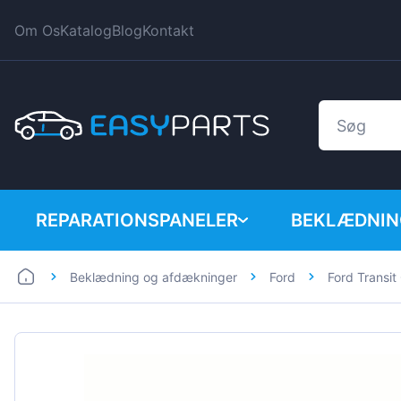
Om Os
Katalog
Blog
Kontakt
REPARATIONSPANELER
BEKLÆDNIN
Beklædning og afdækninger
Ford
Ford Transi
Bil
BMW
Varevogn
Citroen
Dacia
Fiat