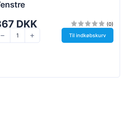
enstre
367 DKK
(0)
Til indkøbskurv