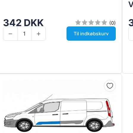
V
342 DKK
(0)
Til indkøbskurv