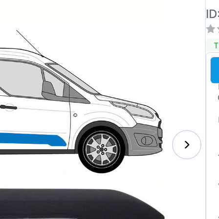
ID
T
enz
l