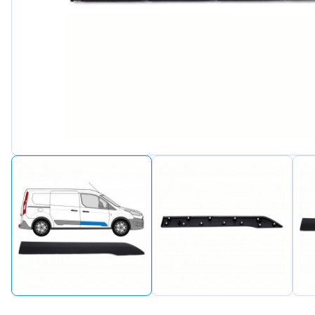
Peugeot
Renault
Seat
Skoda
Suzuki
Tesla
Toyota
Volkswagen