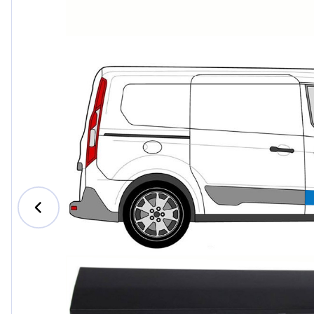
Ford
Honda
Hyundai
Iveco
Jeep
Kia
MAN
Mazda
Mercedes-B
Nissan
Opel Vauxhal