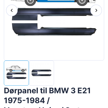
Magyar
Lietuvių
Hrvatski
Português
Slovenian
Latvian
Slovenčina
Dørpanel til BMW 3 E21
1975-1984 /