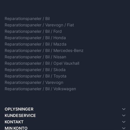
Reparationspaneler / Bil
Reparationspaneler / Varevogn / Fiat
Reparationspaneler / Bil / Ford
Reparationspaneler / Bil / Honda
Reparationspaneler / Bil / Mazda
Reparationspaneler / Bil / Mercedes-Benz
Reparationspaneler / Bil / Nissan
Reparationspaneler / Bil / Opel Vauxhall
Reparationspaneler / Bil / Skoda
Reparationspaneler / Bil / Toyota
Reparationspaneler / Varevogn
Reparationspaneler / Bil / Volkswagen
OPLYSNINGER
Om Os
KUNDESERVICE
Om levering
Kontakt
KONTAKT
Fortrolighedspolitik
Returneringer
MIN KONTO