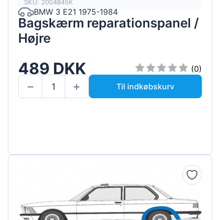
SKU: 2004845K
BMW 3 E21 1975-1984
Bagskærm reparationspanel /
Højre
489 DKK
(0)
Til indkøbskurv