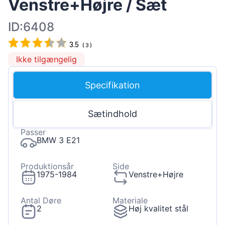
Venstre+Højre / Sæt
ID:6408
3.5
(
3
)
Ikke tilgængelig
Specifikation
Sætindhold
Passer
BMW 3 E21
Produktionsår
Side
1975-1984
Venstre+Højre
Antal Døre
Materiale
2
Høj kvalitet stål