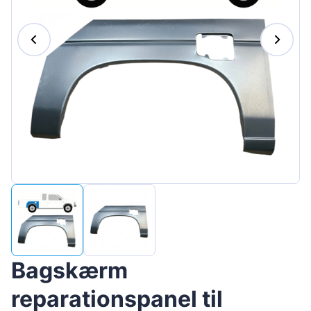
Magyar
Lietuvių
Hrvatski
Português
Slovenian
Latvian
Slovenčina
Bagskærm
reparationspanel til