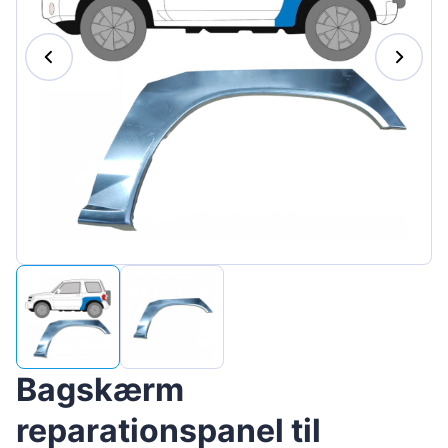
Magyar
Lietuvių
Hrvatski
Português
Slovenian
Latvian
Slovenčina
Bagskærm
reparationspanel til