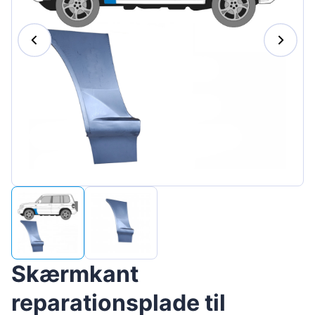
Magyar
Lietuvių
Hrvatski
Português
Slovenian
Latvian
Slovenčina
Skærmkant
reparationsplade til