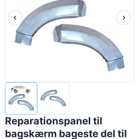
Magyar
Lietuvių
Hrvatski
Português
Slovenian
Latvian
Slovenčina
Reparationspanel til
bagskærm bageste del til