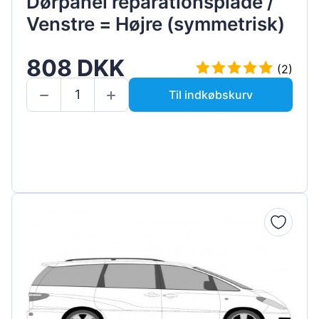
Dørpanel reparationsplade /
Venstre = Højre (symmetrisk)
808 DKK
(2)
Til indkøbskurv