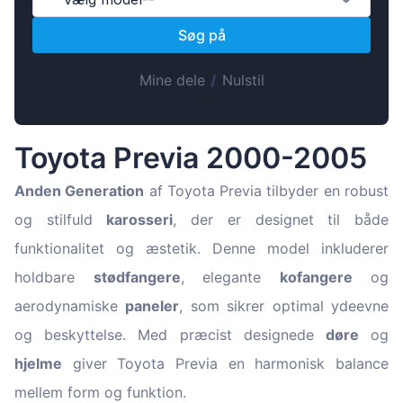
Magyar
Søg på
Lietuvių
Hrvatski
Mine dele
/
Nulstil
Português
Slovenian
Toyota Previa 2000-2005
Latvian
Slovenčina
Anden Generation
af Toyota Previa tilbyder en robust
og stilfuld
karosseri
, der er designet til både
funktionalitet og æstetik. Denne model inkluderer
holdbare
stødfangere
, elegante
kofangere
og
aerodynamiske
paneler
, som sikrer optimal ydeevne
og beskyttelse. Med præcist designede
døre
og
hjelme
giver Toyota Previa en harmonisk balance
mellem form og funktion.