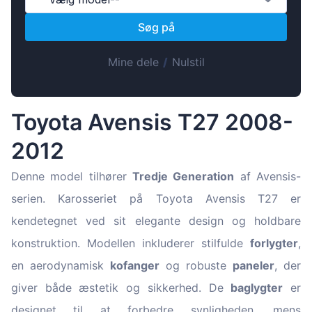
Magyar
Søg på
Lietuvių
Hrvatski
Mine dele
/
Nulstil
Português
Slovenian
Toyota Avensis T27 2008-
Latvian
2012
Slovenčina
Denne model tilhører
Tredje Generation
af Avensis-
serien. Karosseriet på Toyota Avensis T27 er
kendetegnet ved sit elegante design og holdbare
konstruktion. Modellen inkluderer stilfulde
forlygter
,
en aerodynamisk
kofanger
og robuste
paneler
, der
giver både æstetik og sikkerhed. De
baglygter
er
designet til at forbedre synligheden, mens