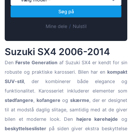
Magyar
Søg på
Lietuvių
Hrvatski
Mine dele
/
Nulstil
Português
Slovenian
Suzuki SX4 2006-2014
Latvian
Slovenčina
Den
Første Generation
af Suzuki SX4 er kendt for sin
robuste og praktiske karosseri. Bilen har en
kompakt
SUV-stil
, der kombinerer både elegance og
funktionalitet. Karosseriet inkluderer elementer som
stødfangere
,
kofangere
og
skærme
, der er designet
til at modstå daglig slitage, samtidig med at de giver
bilen et moderne look. Den
højere kørehøjde
og
beskyttelseslister
på siden giver ekstra beskyttelse