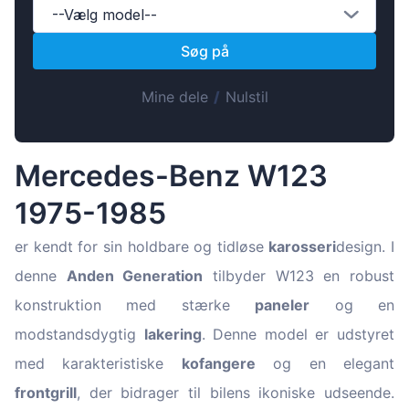
Magyar
--Vælg model--
Lietuvių
Søg på
Hrvatski
Mine dele
/
Nulstil
Português
Slovenian
Latvian
Mercedes-Benz W123
Slovenčina
1975-1985
er kendt for sin holdbare og tidløse
karosseri
design. I
denne
Anden Generation
tilbyder W123 en robust
konstruktion med stærke
paneler
og en
modstandsdygtig
lakering
. Denne model er udstyret
med karakteristiske
kofangere
og en elegant
frontgrill
, der bidrager til bilens ikoniske udseende.