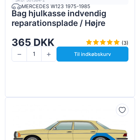
SKU: 501384-2
MERCEDES W123 1975-1985
Bag hjulkasse indvendig
reparationsplade / Højre
365 DKK
(3)
Til indkøbskurv