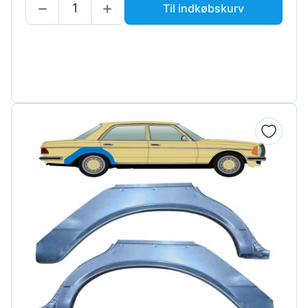
Til indkøbskurv