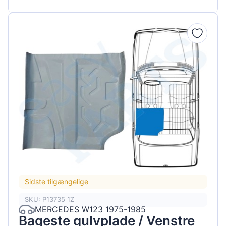
Sidste tilgængelige
SKU: P13735 1Z
MERCEDES W123 1975-1985
Bageste gulvplade / Venstre