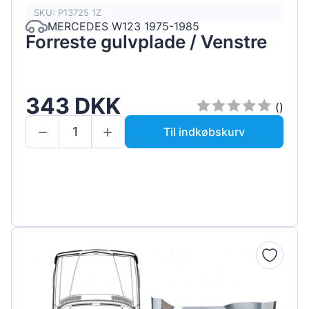
SKU: P13725 1Z
MERCEDES W123 1975-1985
Forreste gulvplade / Venstre
343 DKK
()
Til indkøbskurv