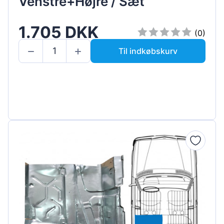
Venstre+Højre / Sæt
1.705 DKK
(0)
Til indkøbskurv