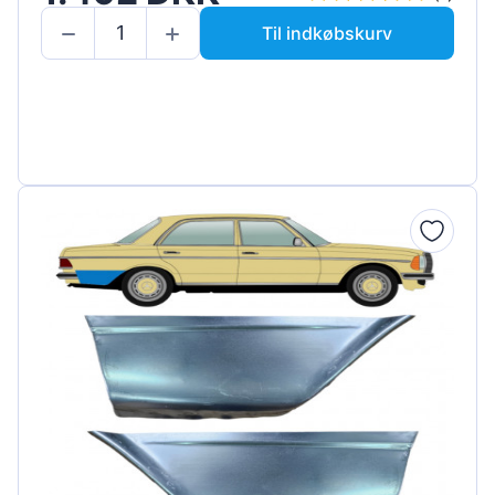
Til indkøbskurv