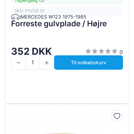
Tilgængelig (2)
SKU: P13725 2Z
MERCEDES W123 1975-1985
Forreste gulvplade / Højre
352 DKK
()
Til indkøbskurv