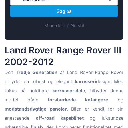
Magyar
Søg på
Lietuvių
Hrvatski
Mine dele
/
Nulstil
Português
Slovenian
Land Rover Range Rover III
Latvian
2002-2012
Slovenčina
Den
Tredje Generation
af Land Rover Range Rover
tilbyder en robust og elegant
karosseri
design. Med
fokus på holdbare
karrosseridele
, tilbyder denne
model både
forstærkede kofangere
og
modstandsdygtige paneler
. Bilen er kendt for sin
enestående
off-road kapabilitet
og luksuriøse
udvendige finish
, der kombinerer funktionalitet med