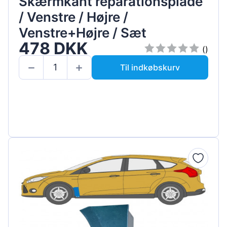
Skærmkant reparationsplade
/ Venstre / Højre /
Venstre+Højre / Sæt
478 DKK
()
Til indkøbskurv