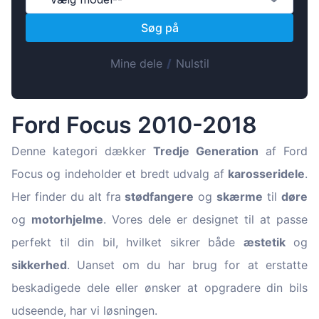
Magyar
Søg på
Lietuvių
Hrvatski
Mine dele
/
Nulstil
Português
Slovenian
Ford Focus 2010-2018
Latvian
Slovenčina
Denne kategori dækker
Tredje Generation
af Ford
Focus og indeholder et bredt udvalg af
karosseridele
.
Her finder du alt fra
stødfangere
og
skærme
til
døre
og
motorhjelme
. Vores dele er designet til at passe
perfekt til din bil, hvilket sikrer både
æstetik
og
sikkerhed
. Uanset om du har brug for at erstatte
beskadigede dele eller ønsker at opgradere din bils
udseende, har vi løsningen.