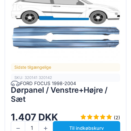
Sidste tilgængelige
SKU: 320141 320142
FORD FOCUS 1998-2004
Dørpanel / Venstre+Højre /
Sæt
1.407 DKK
(2)
Til indkøbskurv