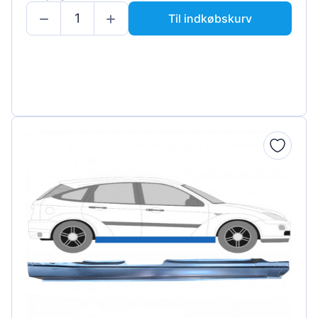
Til indkøbskurv