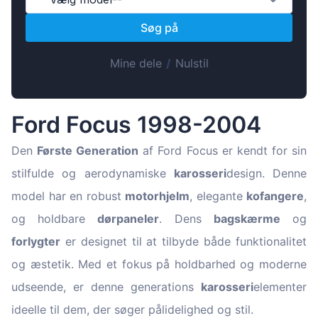
Magyar
Søg på
Lietuvių
Hrvatski
Mine dele
/
Nulstil
Português
Slovenian
Ford Focus 1998-2004
Latvian
Slovenčina
Den
Første Generation
af Ford Focus er kendt for sin
stilfulde og aerodynamiske
karosseri
design. Denne
model har en robust
motorhjelm
, elegante
kofangere
,
og holdbare
dørpaneler
. Dens
bagskærme
og
forlygter
er designet til at tilbyde både funktionalitet
og æstetik. Med et fokus på holdbarhed og moderne
udseende, er denne generations
karosseri
elementer
ideelle til dem, der søger pålidelighed og stil.