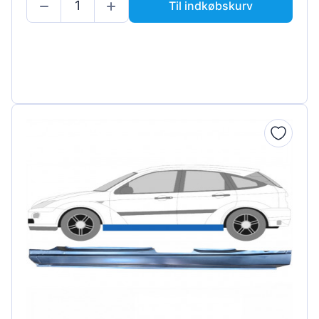
Til indkøbskurv