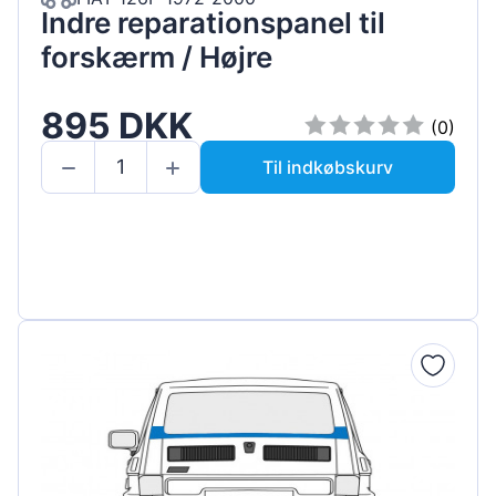
Indre reparationspanel til
forskærm / Højre
895 DKK
(0)
Til indkøbskurv