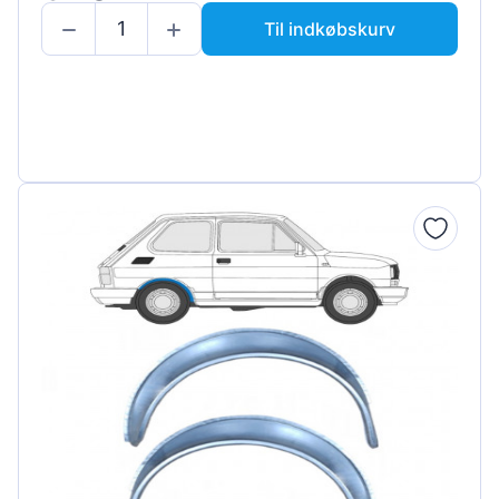
Til indkøbskurv