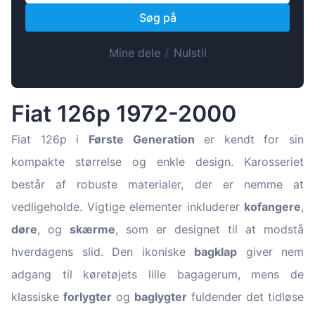
Magyar
Søg på
Lietuvių
Hrvatski
Mine dele
/
Nulstil
Português
Slovenian
Fiat 126p 1972-2000
Latvian
Fiat 126p i
Første Generation
er kendt for sin
Slovenčina
kompakte størrelse og enkle design. Karosseriet
består af robuste materialer, der er nemme at
vedligeholde. Vigtige elementer inkluderer
kofangere
,
døre
, og
skærme
, som er designet til at modstå
hverdagens slid. Den ikoniske
bagklap
giver nem
adgang til køretøjets lille bagagerum, mens de
klassiske
forlygter
og
baglygter
fuldender det tidløse