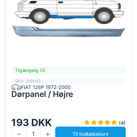
Tilgængelig (3)
SKU: 300042
FIAT 126P 1972-2000
Dørpanel / Højre
193 DKK
(4)
Til indkøbskurv