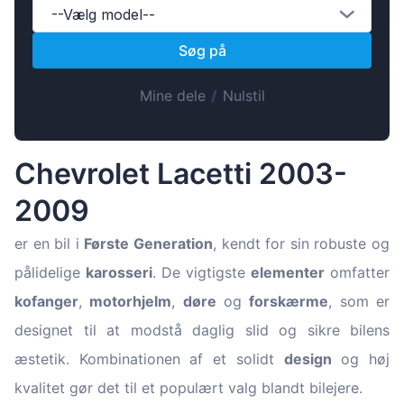
Magyar
--Vælg model--
Lietuvių
Søg på
Hrvatski
Mine dele
/
Nulstil
Português
Slovenian
Latvian
Chevrolet Lacetti 2003-
Slovenčina
2009
er en bil i
Første Generation
, kendt for sin robuste og
pålidelige
karosseri
. De vigtigste
elementer
omfatter
kofanger
,
motorhjelm
,
døre
og
forskærme
, som er
designet til at modstå daglig slid og sikre bilens
æstetik. Kombinationen af et solidt
design
og høj
kvalitet gør det til et populært valg blandt bilejere.