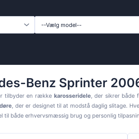
--Vælg model--
des-Benz Sprinter 200
r tilbyder en række
karosseridele
, der sikrer både 
døre
, der er designet til at modstå daglig slitage. Hv
enz
el til både erhvervsmæssig brug og personlig tilpasni
l