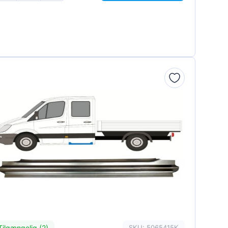
Tilgængelig (2)
SKU: 5065415K