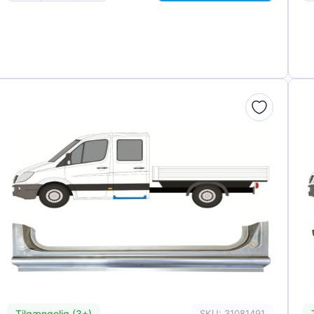
Tilgængelig (3+)
SKU: 31081491