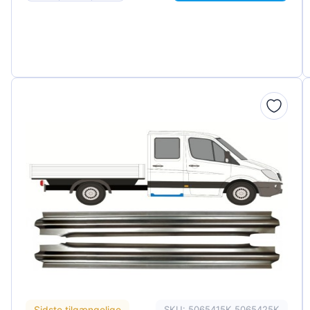
Sidste tilgængelige
SKU: 5065415K 5065425K