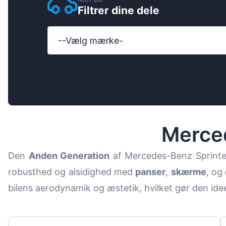
Filtrer dine dele
Ford
Honda
--Vælg mærke-
Hyundai
Iveco
Jeep
Kia
Merce
MAN
Den
Anden Generation
af Mercedes-Benz Sprinte
Mazda
robusthed og alsidighed med
panser
,
skærme
, og
Mercedes-B
bilens aerodynamik og æstetik, hvilket gør den ide
Nissan
Opel Vauxhal