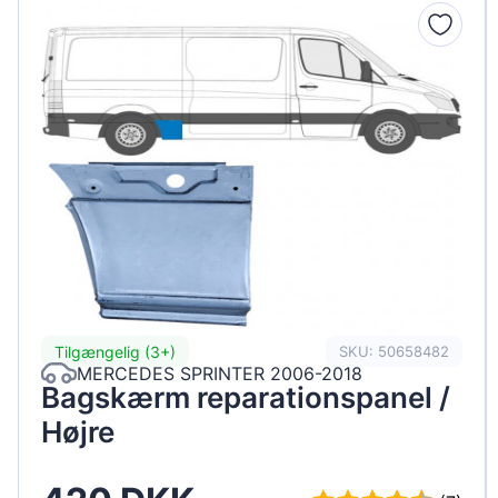
Peugeot
Renault
Seat
Skoda
Suzuki
Tesla
Toyota
Volkswagen
Tilgængelig (3+)
SKU: 50658482
MERCEDES SPRINTER 2006-2018
Bagskærm reparationspanel /
Højre