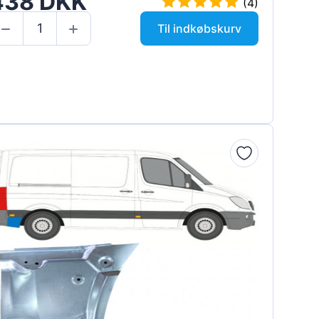
438 DKK
(4)
Til indkøbskurv