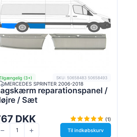
Tilgængelig (3+)
SKU: 50658483 50658493
MERCEDES SPRINTER 2006-2018
agskærm reparationspanel /
øjre / Sæt
767 DKK
(1)
Til indkøbskurv