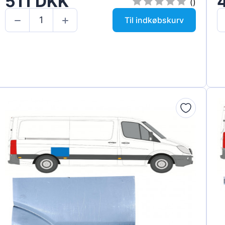
511 DKK
()
Til indkøbskurv