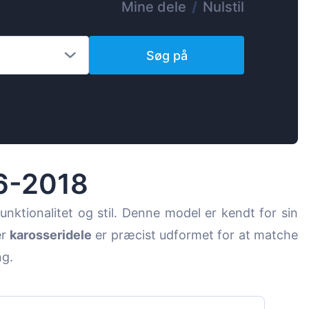
Mine dele
/
Nulstil
Magyar
Lietuvių
Søg på
Hrvatski
Português
Slovenian
Latvian
Slovenčina
6-2018
funktionalitet og stil. Denne model er kendt for sin
er
karosseridele
er præcist udformet for at matche
ng.