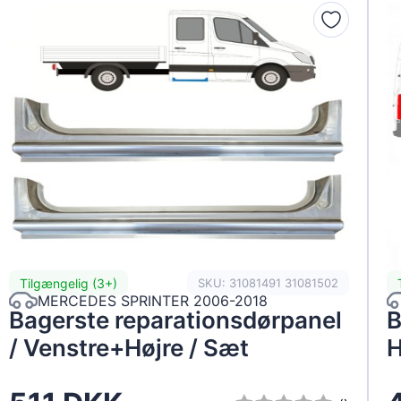
Tilgængelig (3+)
SKU: 31081491 31081502
MERCEDES SPRINTER 2006-2018
Bagerste reparationsdørpanel
B
/ Venstre+Højre / Sæt
H