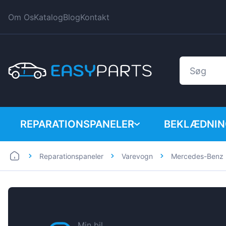
Om Os
Katalog
Blog
Kontakt
REPARATIONSPANELER
BEKLÆDNIN
Reparationspaneler
Varevogn
Mercedes-Benz
Bil
BMW
Varevogn
Citroen
Dacia
Fiat
Min bil