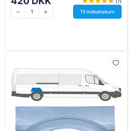
420 DKK
(7)
Til indkøbskurv