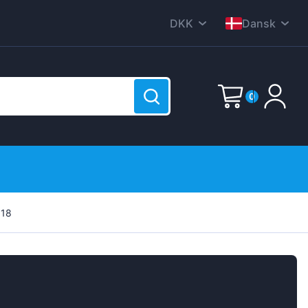
DKK
Dansk
CZK
English
EUR
Nederlands
0
HUF
Deutsch
PLN
Polski
E-Mail
GBP
Čeština
RON
Italiana
SEK
Password
(?)
Français
018
rodukter
USD
Română
Svenska
Español
Suomen
Sign up now