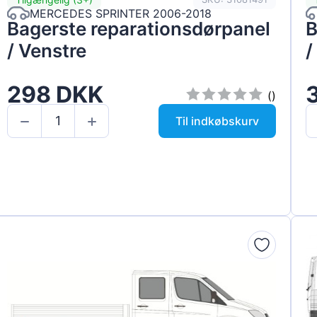
MERCEDES SPRINTER 2006-2018
Bagerste reparationsdørpanel
B
/ Venstre
/
298 DKK
()
Til indkøbskurv