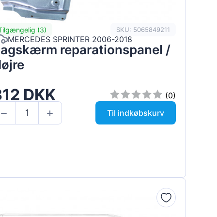
Tilgængelig (3)
SKU: 5065849211
MERCEDES SPRINTER 2006-2018
agskærm reparationspanel /
øjre
312 DKK
(0)
Til indkøbskurv