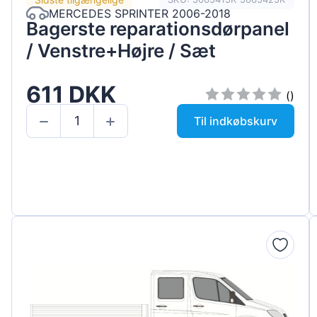
MERCEDES SPRINTER 2006-2018
Bagerste reparationsdørpanel
/ Venstre+Højre / Sæt
611 DKK
()
Til indkøbskurv