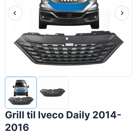
Magyar
Lietuvių
Hrvatski
Português
Slovenian
Latvian
Slovenčina
Grill til Iveco Daily 2014-
2016