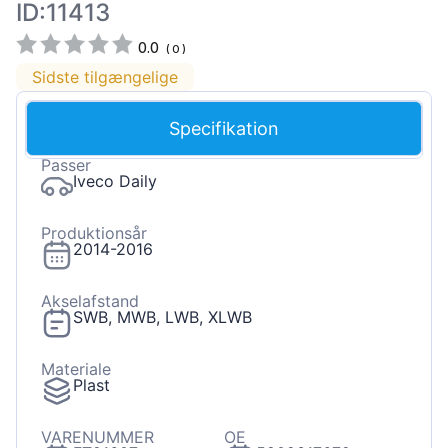
ID:11413
0.0
(
0
)
Sidste tilgængelige
Specifikation
Passer
Iveco Daily
Produktionsår
2014-2016
Akselafstand
SWB, MWB, LWB, XLWB
Materiale
Plast
VARENUMMER
OE