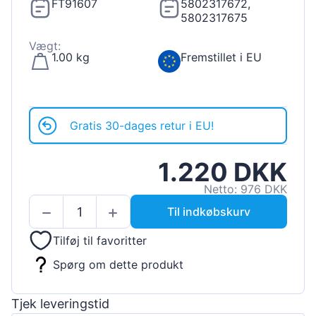
FT91607
5802317672,
5802317675
Vægt:
1.00 kg
Fremstillet i EU
Gratis 30-dages retur i EU!
1.220 DKK
Netto: 976 DKK
Til indkøbskurv
Tilføj til favoritter
Spørg om dette produkt
Tjek leveringstid