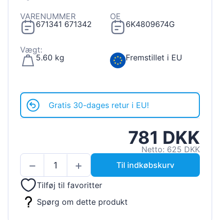
VARENUMMER
OE
671341 671342
6K4809674G
Vægt:
5.60 kg
Fremstillet i EU
Gratis 30-dages retur i EU!
781 DKK
Netto: 625 DKK
Til indkøbskurv
Tilføj til favoritter
Spørg om dette produkt