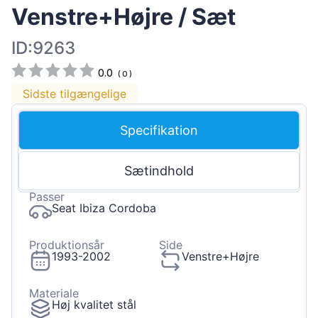
Venstre+Højre / Sæt
ID:9263
0.0
(
0
)
Sidste tilgængelige
Specifikation
Sætindhold
Passer
Seat Ibiza Cordoba
Produktionsår
Side
1993-2002
Venstre+Højre
Materiale
Høj kvalitet stål