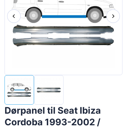
Magyar
Lietuvių
Hrvatski
Português
Slovenian
Latvian
Slovenčina
Dørpanel til Seat Ibiza
Cordoba 1993-2002 /