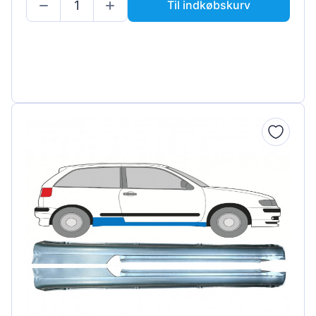
Til indkøbskurv