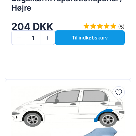
Højre
204 DKK
(5)
Til indkøbskurv