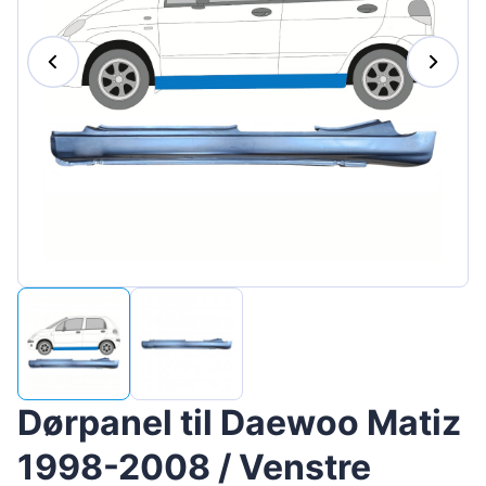
Magyar
Lietuvių
Hrvatski
Português
Slovenian
Latvian
Slovenčina
Dørpanel til Daewoo Matiz
1998-2008 / Venstre