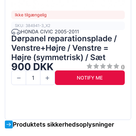
Ikke tilgængelig
SKU: 384941-3_X2
HONDA CIVIC 2005-2011
Dørpanel reparationsplade /
Venstre+Højre / Venstre =
Højre (symmetrisk) / Sæt
900 DKK
()
NOTIFY ME
Produktets sikkerhedsoplysninger