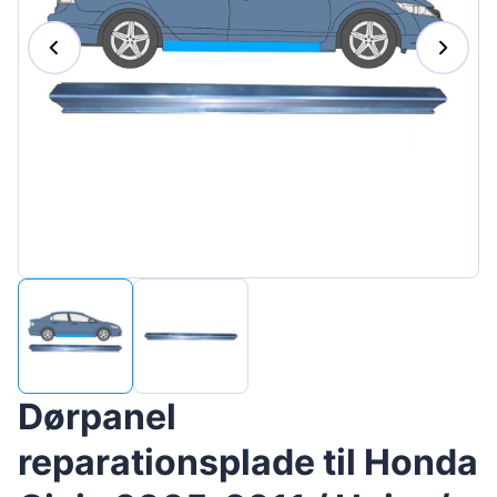
Magyar
Lietuvių
Hrvatski
Português
Slovenian
Latvian
Slovenčina
Dørpanel
reparationsplade til Honda