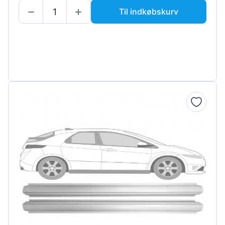
Til indkøbskurv