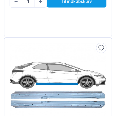
Til indkøbskurv