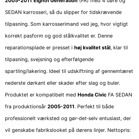
2005-2011
Eighth Generation
(FA) med 4 døre og
SEDAN karrosseri, så du slipper for tidskrævende
tilpasning. Som karrosserimand ved jeg, hvor vigtigt
korrekt pasform og god stålkvalitet er. Denne
reparationsplade er presset i
høj kvalitet stål
, klar til
tilpasning, svejsning og efterfølgende
spartling/lakering. Ideel til udskiftning af gennemtæret
nederste dørkant eller skader efter slag og buler.
Produktet er kompatibelt med
Honda Civic
FA SEDAN
fra produktionsår
2005-2011
. Perfekt til både
professionelt værksted og gør‑det‑selv entusiast, der
vil genskabe fabrikslooket på dørens linjer. Nettopris: