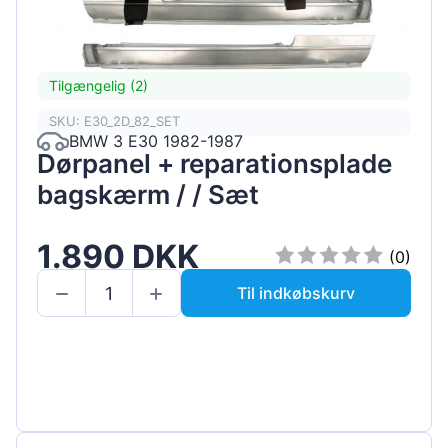
Tilgængelig (2)
SKU: E30_2D_82_SET
BMW 3 E30 1982-1987
Dørpanel + reparationsplade
bagskærm / / Sæt
1.890 DKK
(0)
Til indkøbskurv