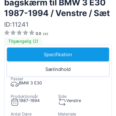
bagskærm til BMW 3 E30
1987-1994 / Venstre / Sæt
ID:11241
0.0
(
0
)
Tilgængelig (2)
Specifikation
Sætindhold
Passer
BMW 3 E30
Produktionsår
Side
1987-1994
Venstre
Antal Døre
Materiale