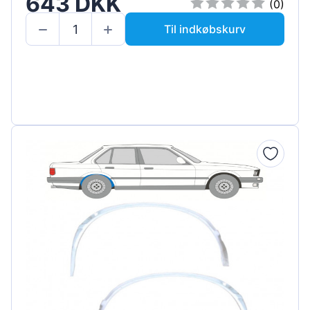
643 DKK
(0)
Til indkøbskurv