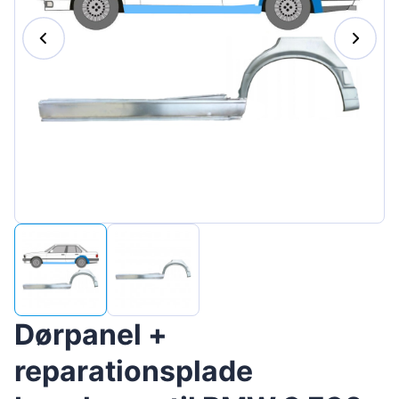
Magyar
Lietuvių
Hrvatski
Português
Slovenian
Latvian
Slovenčina
Dørpanel +
reparationsplade