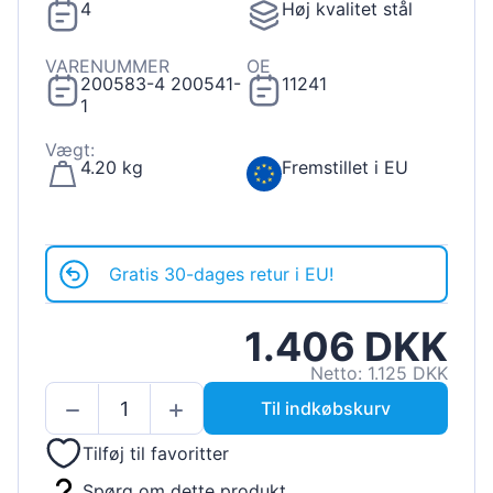
4
Høj kvalitet stål
VARENUMMER
OE
200583-4 200541-
11241
1
Vægt:
4.20 kg
Fremstillet i EU
Gratis 30-dages retur i EU!
1.406 DKK
Netto: 1.125 DKK
Til indkøbskurv
Tilføj til favoritter
Spørg om dette produkt