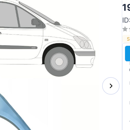
1
ID
S
enz
l