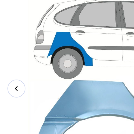
Ford
Honda
Hyundai
Iveco
Jeep
Kia
MAN
Mazda
Mercedes-B
Nissan
Opel Vauxhal