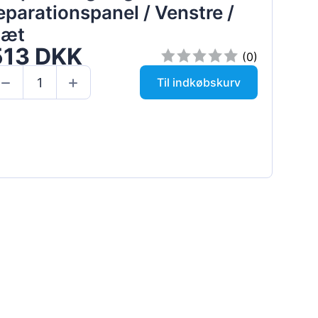
eparationspanel / Venstre /
Sæt
513 DKK
(0)
Til indkøbskurv