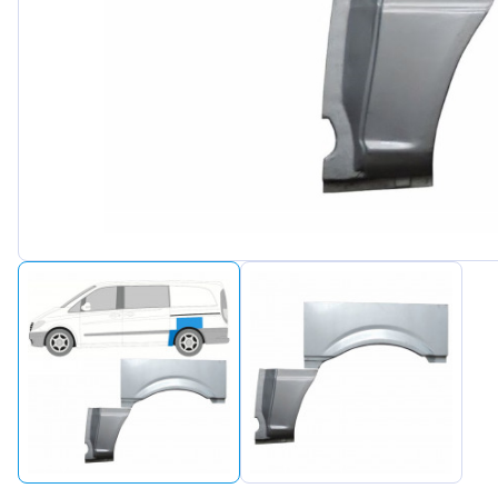
Peugeot
Renault
Seat
Skoda
Suzuki
Tesla
Toyota
Volkswagen