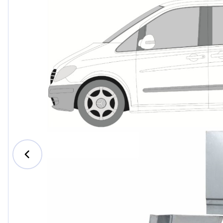
Ford
Honda
Hyundai
Iveco
Jeep
Kia
MAN
Mazda
Mercedes-B
Nissan
Opel Vauxhal