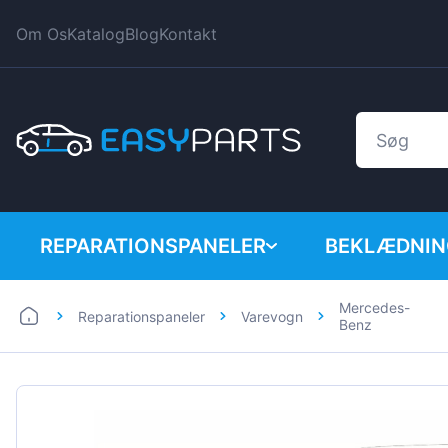
Om Os
Katalog
Blog
Kontakt
REPARATIONSPANELER
BEKLÆDNIN
Mercedes-
Reparationspaneler
Varevogn
Bil
BMW
Benz
Varevogn
Citroen
Dacia
Fiat