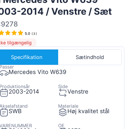
Magyar
003-2014 / Venstre / Sæt
Lietuvių
:9278
Hrvatski
5.0
Português
(
3
)
kke tilgængelig
Slovenian
Latvian
Specifikation
Sætindhold
Slovenčina
Passer
Mercedes Vito W639
Produktionsår
Side
2003-2014
Venstre
Akselafstand
Materiale
SWB
Høj kvalitet stål
VARENUMMER
OE