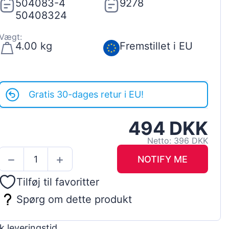
504083-4
9278
50408324
Vægt:
4.00 kg
Fremstillet i EU
Gratis 30-dages retur i EU!
494 DKK
Netto: 396 DKK
NOTIFY ME
Tilføj til favoritter
Spørg om dette produkt
k leveringstid