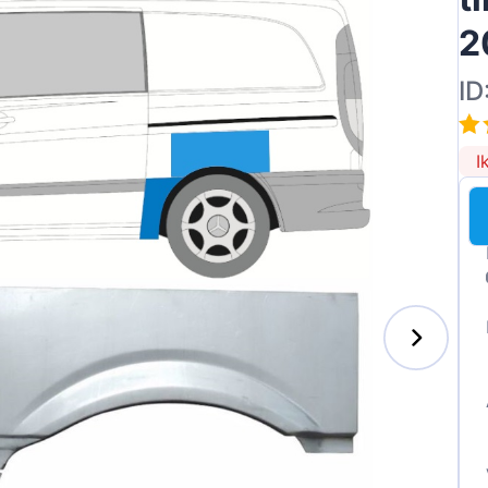
2
ID
I
enz
l