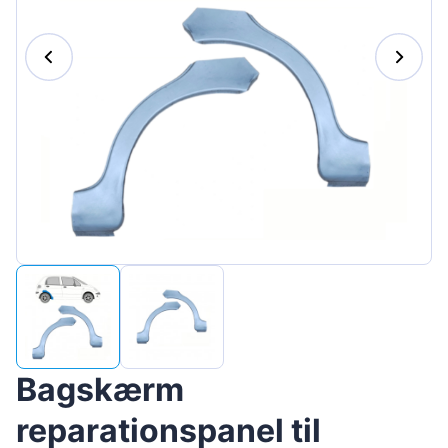
Magyar
Lietuvių
Hrvatski
Português
Slovenian
Latvian
Slovenčina
Bagskærm
reparationspanel til