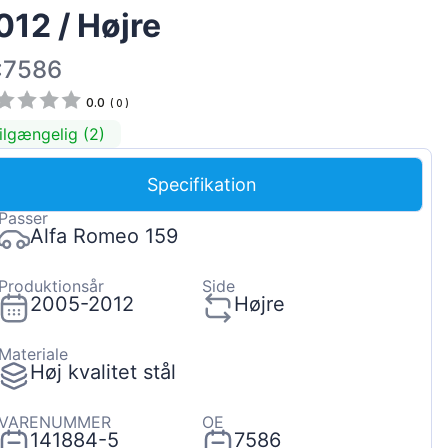
012 / Højre
Magyar
Lietuvių
:7586
Hrvatski
0.0
(
0
)
Português
ilgængelig (2)
Slovenian
Specifikation
Latvian
Passer
Slovenčina
Alfa Romeo 159
Produktionsår
Side
2005-2012
Højre
Materiale
Høj kvalitet stål
VARENUMMER
OE
141884-5
7586