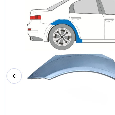
Ford
Honda
Hyundai
Iveco
Jeep
Kia
MAN
Mazda
Mercedes-B
Nissan
Opel Vauxhal