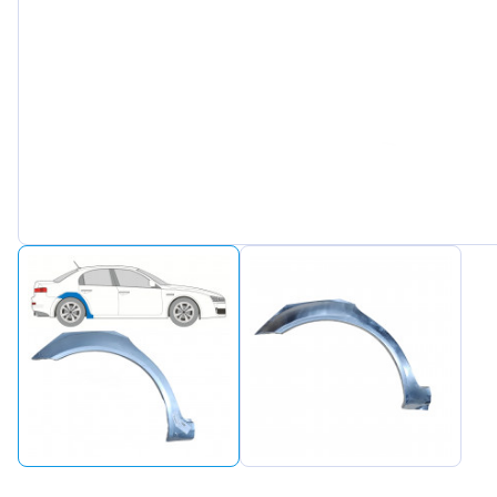
Peugeot
Renault
Seat
Skoda
Suzuki
Tesla
Toyota
Volkswagen