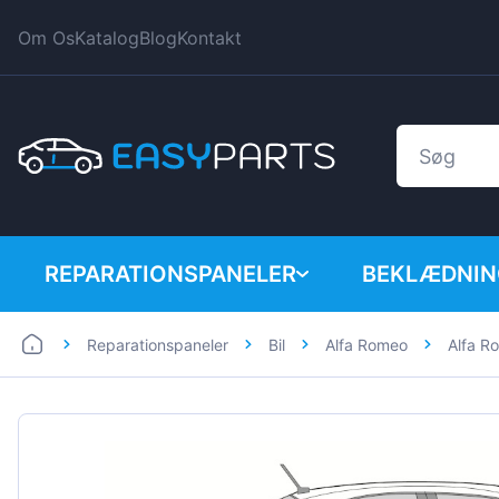
Om Os
Katalog
Blog
Kontakt
REPARATIONSPANELER
BEKLÆDNIN
Reparationspaneler
Bil
Alfa Romeo
Alfa R
Bil
BMW
Varevogn
Citroen
Dacia
Fiat