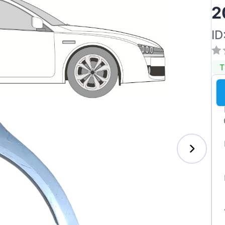
2
ID
T
enz
l