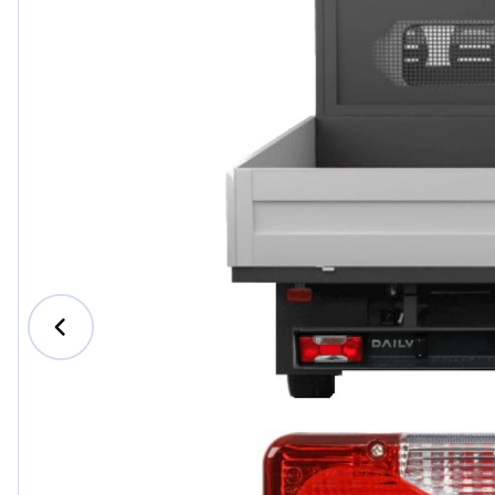
Ford
Honda
Hyundai
Iveco
Jeep
Kia
MAN
Mazda
Mercedes-B
Nissan
Opel Vauxhal