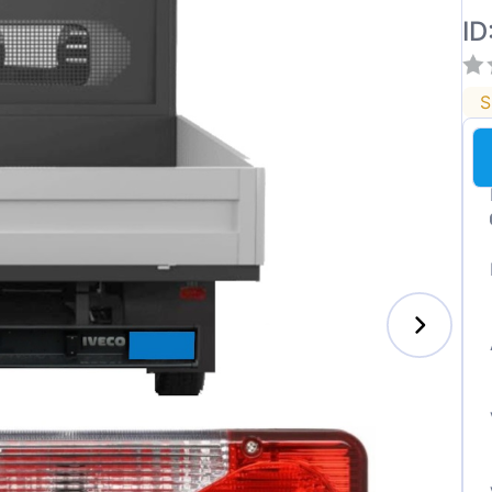
ID
S
enz
l