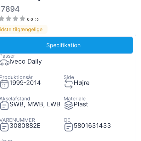
Magyar
:7894
Lietuvių
0.0
(
0
)
Hrvatski
idste tilgængelige
Português
Specifikation
Slovenian
Passer
Latvian
Iveco Daily
Slovenčina
Produktionsår
Side
1999-2014
Højre
Akselafstand
Materiale
SWB, MWB, LWB
Plast
VARENUMMER
OE
3080882E
5801631433