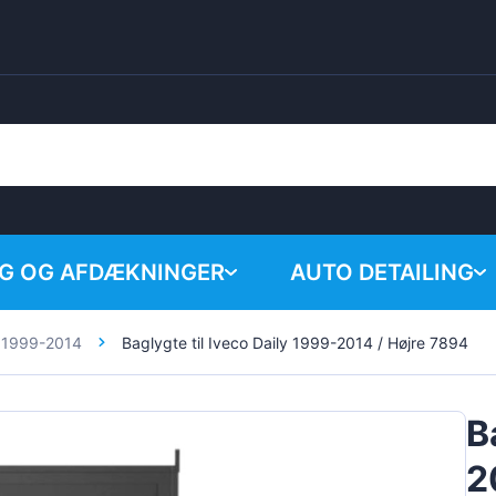
G OG AFDÆKNINGER
AUTO DETAILING
y 1999-2014
Baglygte til Iveco Daily 1999-2014 / Højre 7894
Ingen p
Kemiske produkter
Poleringssystem
B
Tilbehør
2