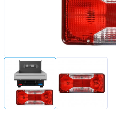
Peugeot
Renault
Seat
Skoda
Suzuki
Tesla
Toyota
Volkswagen