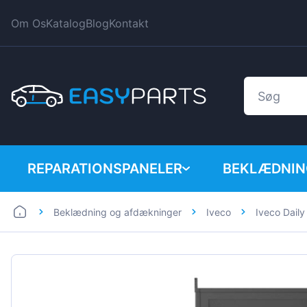
Om Os
Katalog
Blog
Kontakt
REPARATIONSPANELER
BEKLÆDNIN
Beklædning og afdækninger
Iveco
Iveco Dail
Bil
BMW
Varevogn
Citroen
Dacia
Fiat