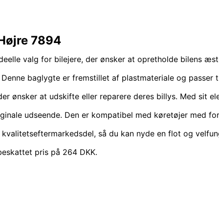
 Højre 7894
eelle valg for bilejere, der ønsker at opretholde bilens æste
e baglygte er fremstillet af plastmateriale og passer til 
 der ønsker at udskifte eller reparere deres billys. Med sit 
iginale udseende. Den er kompatibel med køretøjer med fo
 kvalitetseftermarkedsdel, så du kan nyde en flot og velfun
beskattet pris på 264 DKK.